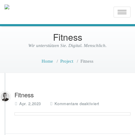
Wir unterstützen Sie. Digital.
Digitalisierung
Toggle
Menschlich.
naviga
für Alle
Fitness
Wir unterstützen Sie. Digital. Menschlich.
Home
/
Project
/
Fitness
Fitness
f
Apr. 2,2023
Kommentare deaktiviert
ü
r
F
i
t