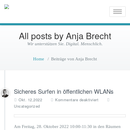
Wir unterstützen Sie. Digital.
Digitalisierung
Toggle
Menschlich.
naviga
für Alle
All posts by Anja Brecht
Wir unterstützen Sie. Digital. Menschlich.
Home
/
Beiträge von Anja Brecht
Sicheres Surfen in öffentlichen WLANs
f
Okt. 12,2022
Kommentare deaktiviert
ü
Uncategorized
r
S
i
Am Freitag, 28. Oktober 2022 10:00-11:30 in den Räumen
c