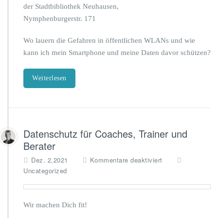
h
der Stadtbibliothek
Neuhausen,
e
Nymphenburgerstr. 171
r
e
Wo lauern die Gefahren in öffentlichen WLANs und wie
s
kann ich mein Smartphone und meine Daten davor schützen?
S
u
r
Weiterlesen
f
e
n
i
n
Datenschutz für Coaches, Trainer und
ö
f
Berater
f
f
Dez. 2,2021
Kommentare deaktiviert
e
ü
Uncategorized
n
r
t
D
l
a
i
Wir machen Dich fit!
t
c
e