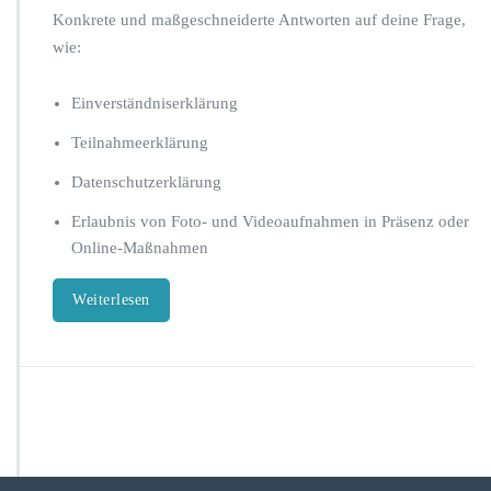
h
n
Konkrete und maßgeschneiderte Antworten auf deine Frage,
e
s
wie:
n
c
W
h
L
Einverständniserklärung
u
A
t
N
Teilnahmeerklärung
z
s
f
Datenschutzerklärung
ü
r
Erlaubnis von Foto- und Videoaufnahmen in Präsenz oder
C
Online-Maßnahmen
o
a
Weiterlesen
c
h
e
s,
T
r
a
i
n